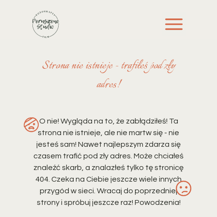
Strona nie istnieje - trafiłeś pod zły
adres!
O nie! Wygląda na to, że zabłądziłeś! Ta
strona nie istnieje, ale nie martw się - nie
jesteś sam! Nawet najlepszym zdarza się
czasem trafić pod zły adres. Może chciałeś
znaleźć skarb, a znalazłeś tylko tę stronicę
404. Czeka na Ciebie jeszcze wiele innych
przygód w sieci. Wracaj do poprzedniej
strony i spróbuj jeszcze raz! Powodzenia!