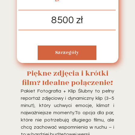
8500 zł
Szczegóły
Piękne zdjęcia i krótki
film? Idealne połączenie!
Pakiet
Fotografia + Klip Ślubny
to pełny
reportaż zdjęciowy i dynamiczny klip (3–5
minut), który uchwyci emocje, klimat i
najważniejsze momenty.To opcja dla par,
które nie potrzebują długiego filmu, ale
chcą zachować wspomnienia w ruchu – i
to w bardziej budżetowej wersji.