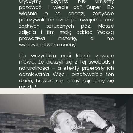
Słyszymy często: 'Nie umiemy
pozować'. I wiecie co? Super! Bo
właśnie o to chodzi, żebyście
przeżywali ten dzień po swojemu, bez
żadnych sztucznych póz. Nasze
zdjęcia i film mają oddać Waszą
prawdziwą historię, a nie
wyreżyserowane sceny.
Po wszystkim nasi klienci zawsze
mówią, że cieszyli się z tej swobody i
naturalności – a efekty przerosły ich
oczekiwania. Więc… przeżywajcie ten
dzień, bawcie się, a my zajmiemy się
resztą!