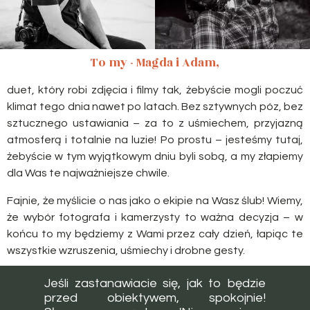
To my - Magda i Adam,
duet, który robi zdjęcia i filmy tak, żebyście mogli poczuć
klimat tego dnia nawet po latach. Bez sztywnych póz, bez
sztucznego ustawiania – za to z uśmiechem, przyjazną
atmosferą i totalnie na luzie! Po prostu – jesteśmy tutaj,
żebyście w tym wyjątkowym dniu byli sobą, a my złapiemy
dla Was te najważniejsze chwile.
Fajnie, że myślicie o nas jako o ekipie na Wasz ślub! Wiemy,
że wybór fotografa i kamerzysty to ważna decyzja – w
końcu to my będziemy z Wami przez cały dzień, łapiąc te
wszystkie wzruszenia, uśmiechy i drobne gesty.
Jeśli zastanawiacie się, jak to będzie
przed obiektywem, spokojnie!